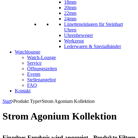
18mm
20mm
22mm
24mm
Lünetteneinlagen für Steinhart
Uhren
Uhrenbeweger
Werkzeug
Lederwaren & Spezialbänder
Watchlounge
Watch-Lounge
Service
Öffnungszeiten
Events
Stellenangebot
FAQ
Kontakt
Start
Produkt Type
Strom Agonium Kollektion
Strom Agonium Kollektion
Einzelnes Ergebnis wird angezeigt
Produkte Filtern