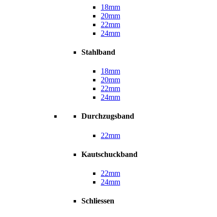
18mm
20mm
22mm
24mm
Stahlband
18mm
20mm
22mm
24mm
Durchzugsband
22mm
Kautschuckband
22mm
24mm
Schliessen