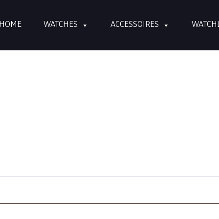
DE
WATCHES
HOME
WATCHES
ACCESSOIRES
WATCH
r, wie Sie.