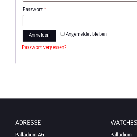
Erforderlich
Passwort
*
Angemeldet bleiben
Anmelden
Passwort vergessen?
Footer
ADRESSE
WATCHE
Palladium AG
Palladium