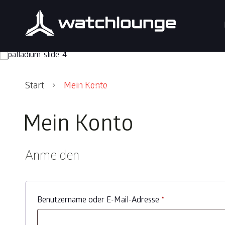
Skip
Skip
Skip
to
to
to
SWISS MA
primary
content
footer
navigation
Unverwechselba
Start
Mein Konto
Mein Konto
Anmelden
Erforderlich
Benutzername oder E-Mail-Adresse
*