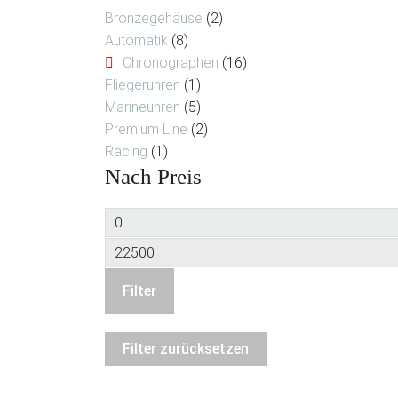
Bronzegehäuse
(2)
Automatik
(8)
Chronographen
(16)
Fliegeruhren
(1)
Marineuhren
(5)
Premium Line
(2)
Racing
(1)
Nach Preis
Min.
Preis
Max.
Preis
Filter
Filter zurücksetzen