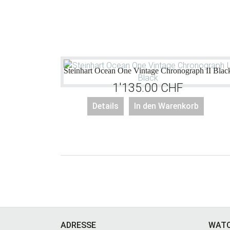
Steinhart Ocean One Vintage Chronograph II Blac
1'135.00
CHF
Details
In den Warenkorb
Footer
ADRESSE
WAT