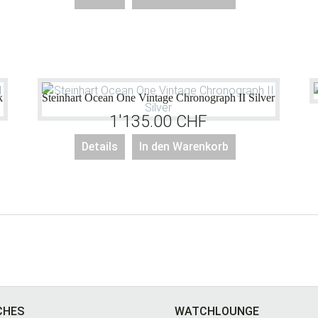
k
Steinhart Ocean One Vintage Chronograph II Silver
1'135.00
CHF
Details
In den Warenkorb
CHES
WATCHLOUNGE