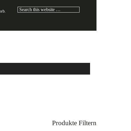
Search
orb.
this
website
Produkte Filtern