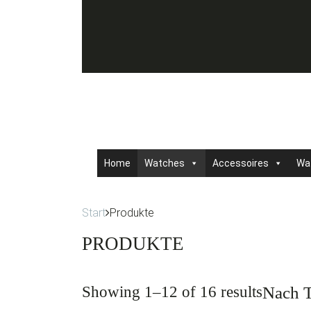
Skip
Skip
Skip
to
to
to
primary
content
footer
navigation
Home
Watches
Accessoires
Wa
Start
Produkte
PRODUKTE
Showing 1–12 of 16 results
Nach 