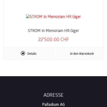
STROM In Memoriam HR Giger
22'500.00
CHF
Details
In den Warenkorb
Footer
ADRESSE
Palladium AG