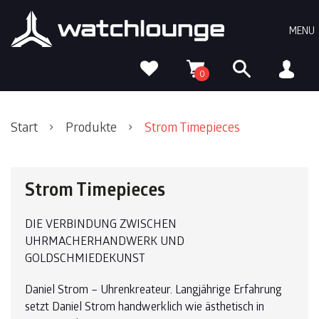
Skip
Skip
Skip
to
to
to
MENU
primary
content
footer
navigation
0
Start
Produkte
Strom Timepieces
Strom Timepieces
DIE VERBINDUNG ZWISCHEN
UHRMACHERHANDWERK UND
GOLDSCHMIEDEKUNST
Daniel Strom – Uhrenkreateur. Langjährige Erfahrung
setzt Daniel Strom handwerklich wie ästhetisch in