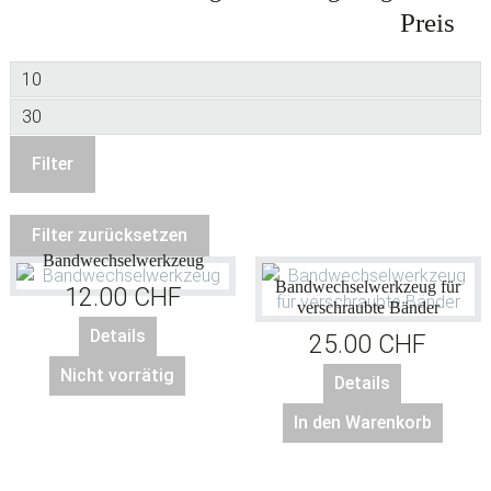
Preis
Min.
Preis
Max.
Preis
Filter
Filter zurücksetzen
Bandwechselwerkzeug
Bandwechselwerkzeug für
12.00
CHF
verschraubte Bänder
Details
25.00
CHF
Nicht vorrätig
Details
In den Warenkorb