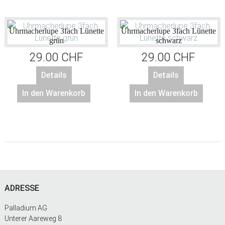
Uhrmacherlupe 3fach Lünette
Uhrmacherlupe 3fach Lünette
grün
schwarz
29.00
CHF
29.00
CHF
Details
Details
In den Warenkorb
In den Warenkorb
Footer
ADRESSE
Palladium AG
Unterer Aareweg 8