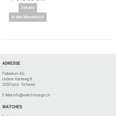
Details
In den Warenkorb
Footer
ADRESSE
Palladium AG
Unterer Aareweg 8
3250 Lyss - Schweiz
E-Mail
info@watch-lounge.ch
WATCHES