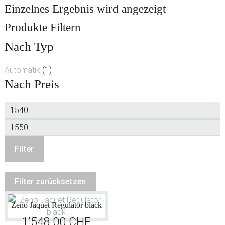
Einzelnes Ergebnis wird angezeigt
Produkte Filtern
Nach Typ
Automatik
(1)
Nach Preis
Min.
Preis
Max.
Preis
Filter
Filter zurücksetzen
Zeno Jaquet Regulator black
1'548.00
CHF