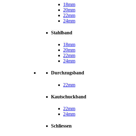
18mm
20mm
22mm
24mm
Stahlband
18mm
20mm
22mm
24mm
Durchzugsband
22mm
Kautschuckband
22mm
24mm
Schliessen