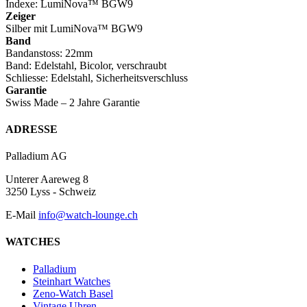
Indexe: LumiNova™ BGW9
Zeiger
Silber mit LumiNova™ BGW9
Band
Bandanstoss: 22mm
Band: Edelstahl, Bicolor, verschraubt
Schliesse: Edelstahl, Sicherheitsverschluss
Garantie
Swiss Made – 2 Jahre Garantie
Footer
ADRESSE
Palladium AG
Unterer Aareweg 8
3250 Lyss - Schweiz
E-Mail
info@watch-lounge.ch
WATCHES
Palladium
Steinhart Watches
Zeno-Watch Basel
Vintage Uhren