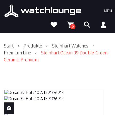
Skip
Skip
Skip
to
to
to
MENU
primary
content
footer
navigation
0
Start
Produkte
Steinhart Watches
Premium Line
Steinhart Ocean 39 Double-Green
Ceramic Premium