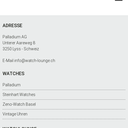
Footer
ADRESSE
Palladium AG
Unterer Aareweg 8
3250 Lyss - Schweiz
E-Mail
info@watch-lounge.ch
WATCHES
Palladium
Steinhart Watches
Zeno-Watch Basel
Vintage Uhren