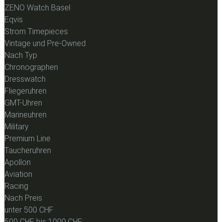
ZENO Watch Basel
Eqvis
Strom Timepieces
Vintage und Pre-Owned
Nach Typ
Chronographen
Dresswatch
Fliegeruhren
GMT-Uhren
Marineuhren
Military
Premium Line
Taucheruhren
Apollon
Aviation
Racing
Nach Preis
unter 500 CHF
500 CHF bis 1000 CHF