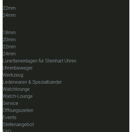
22mm
24mm
Schliessen
18mm
20mm
22mm
24mm
Lünetteneinlagen für Steinhart Uhren
Uhrenbeweger
Werkzeug
Lederwaren & Spezialbänder
Watchlounge
Watch-Lounge
Service
Öffnungszeiten
Events
Stellenangebot
FAQ