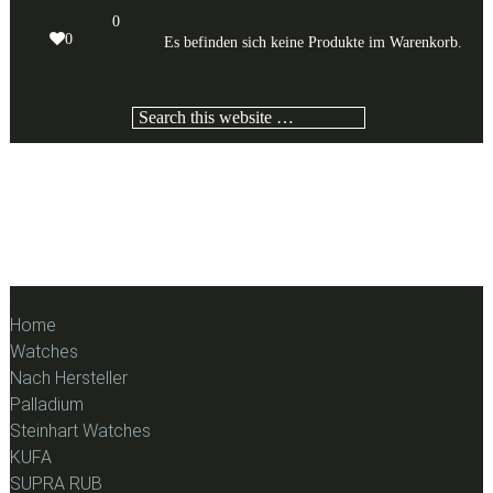
Skip
Skip
Skip
0
to
to
to
0
Es befinden sich keine Produkte im Warenkorb.
primary
content
footer
navigation
Search
this
website
MENU
MENU
Home
Watches
Nach Hersteller
Palladium
Steinhart Watches
KUFA
SUPRA RUB