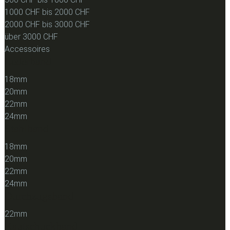
1000 CHF bis 2000 CHF
2000 CHF bis 3000 CHF
über 3000 CHF
Accessoires
Lederband
18mm
20mm
22mm
24mm
Stahlband
18mm
20mm
22mm
24mm
Durchzugsband
22mm
Kautschuckband