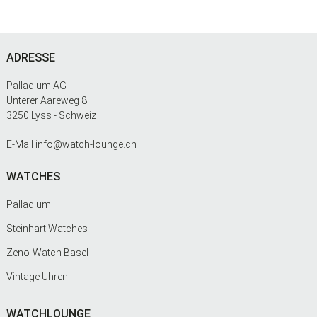
Footer
ADRESSE
Palladium AG
Unterer Aareweg 8
3250 Lyss - Schweiz
E-Mail
info@watch-lounge.ch
WATCHES
Palladium
Steinhart Watches
Zeno-Watch Basel
Vintage Uhren
WATCHLOUNGE