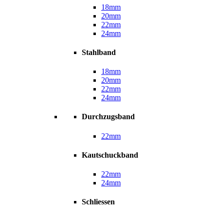
18mm
20mm
22mm
24mm
Stahlband
18mm
20mm
22mm
24mm
Durchzugsband
22mm
Kautschuckband
22mm
24mm
Schliessen