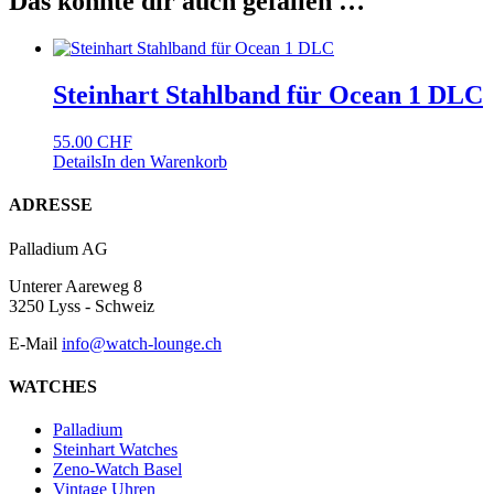
Das könnte dir auch gefallen …
Steinhart Stahlband für Ocean 1 DLC
55.00
CHF
Details
In den Warenkorb
Footer
ADRESSE
Palladium AG
Unterer Aareweg 8
3250 Lyss - Schweiz
E-Mail
info@watch-lounge.ch
WATCHES
Palladium
Steinhart Watches
Zeno-Watch Basel
Vintage Uhren