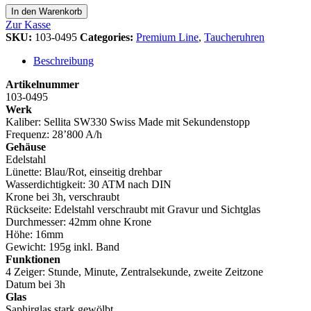
In den Warenkorb
Zur Kasse
SKU:
103-0495
Categories:
Premium Line
,
Taucheruhren
Beschreibung
Artikelnummer
103-0495
Werk
Kaliber: Sellita SW330 Swiss Made mit Sekundenstopp
Frequenz: 28’800 A/h
Gehäuse
Edelstahl
Lünette: Blau/Rot, einseitig drehbar
Wasserdichtigkeit: 30 ATM nach DIN
Krone bei 3h, verschraubt
Rückseite: Edelstahl verschraubt mit Gravur und Sichtglas
Durchmesser: 42mm ohne Krone
Höhe: 16mm
Gewicht: 195g inkl. Band
Funktionen
4 Zeiger: Stunde, Minute, Zentralsekunde, zweite Zeitzone
Datum bei 3h
Glas
Saphirglas stark gewölbt