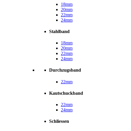
18mm
20mm
22mm
24mm
Stahlband
18mm
20mm
22mm
24mm
Durchzugsband
22mm
Kautschuckband
22mm
24mm
Schliessen