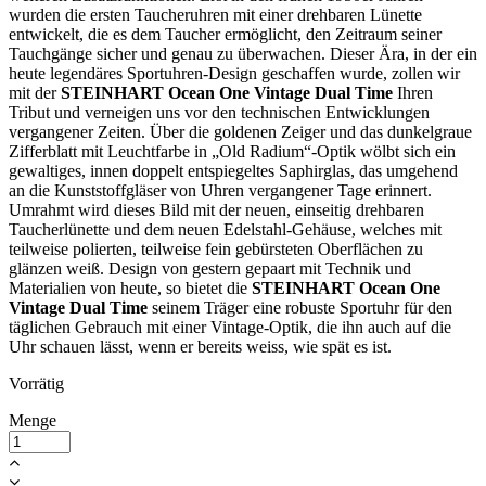
wurden die ersten Taucheruhren mit einer drehbaren Lünette
entwickelt, die es dem Taucher ermöglicht, den Zeitraum seiner
Tauchgänge sicher und genau zu überwachen. Dieser Ära, in der ein
heute legendäres Sportuhren-Design geschaffen wurde, zollen wir
mit der
STEINHART Ocean One Vintage Dual Time
Ihren
Tribut und verneigen uns vor den technischen Entwicklungen
vergangener Zeiten. Über die goldenen Zeiger und das dunkelgraue
Zifferblatt mit Leuchtfarbe in „Old Radium“-Optik wölbt sich ein
gewaltiges, innen doppelt entspiegeltes Saphirglas, das umgehend
an die Kunststoffgläser von Uhren vergangener Tage erinnert.
Umrahmt wird dieses Bild mit der neuen, einseitig drehbaren
Taucherlünette und dem neuen Edelstahl-Gehäuse, welches mit
teilweise polierten, teilweise fein gebürsteten Oberflächen zu
glänzen weiß. Design von gestern gepaart mit Technik und
Materialien von heute, so bietet die
STEINHART Ocean One
Vintage Dual Time
seinem Träger eine robuste Sportuhr für den
täglichen Gebrauch mit einer Vintage-Optik, die ihn auch auf die
Uhr schauen lässt, wenn er bereits weiss, wie spät es ist.
Vorrätig
Menge