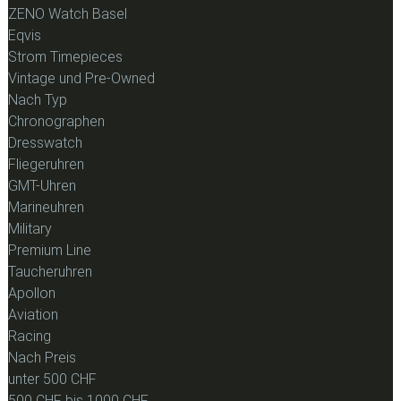
ZENO Watch Basel
Eqvis
Strom Timepieces
Vintage und Pre-Owned
Nach Typ
Chronographen
Dresswatch
Fliegeruhren
GMT-Uhren
Marineuhren
Military
Premium Line
Taucheruhren
Apollon
Aviation
Racing
Nach Preis
unter 500 CHF
500 CHF bis 1000 CHF