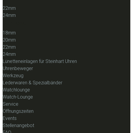
22mm
24mm
Schliessen
18mm
20mm
22mm
24mm
Lünetteneinlagen für Steinhart Uhren
Uhrenbeweger
Werkzeug
Lederwaren & Spezialbänder
Watchlounge
Watch-Lounge
Service
Öffnungszeiten
Events
Stellenangebot
FAQ