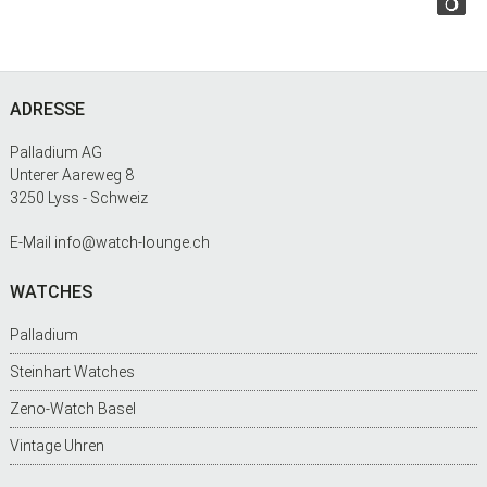
Footer
ADRESSE
Palladium AG
Unterer Aareweg 8
3250 Lyss - Schweiz
E-Mail
info@watch-lounge.ch
WATCHES
Palladium
Steinhart Watches
Zeno-Watch Basel
Vintage Uhren