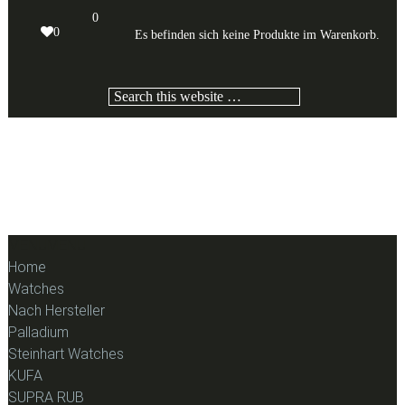
Skip
Skip
Skip
0
to
to
to
0
Es befinden sich keine Produkte im Warenkorb.
primary
content
footer
navigation
Search
this
website
MENU
MENU
Home
Watches
Nach Hersteller
Palladium
Steinhart Watches
KUFA
SUPRA RUB