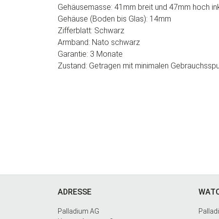
Gehäusemasse: 41mm breit und 47mm hoch ink
Gehäuse (Boden bis Glas): 14mm
Zifferblatt: Schwarz
Armband: Nato schwarz
Garantie: 3 Monate
Zustand: Getragen mit minimalen Gebrauchssp
Footer
ADRESSE
WAT
Palladium AG
Palla