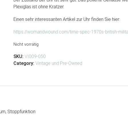
Plexiglas ist ohne Kratzer.
Einen sehr interessanten Artikel zur Uhr finden Sie hier:
https://wornandwound.com/time-spec-1970s-british-milit
Nicht vorrätig
SKU:
VI009-050
Category:
Vintage und Pre-Owned
tum, Stoppfunktion