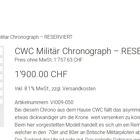
litär Chronograph – RESERVIERT
CWC Militär Chronograph – RES
Preis ohne MwSt:
1'757.63
CHF
1'900.00
CHF
Inkl. 8.1% MwSt., zzgl. Versandkosten
Artikelnummern: VI009-050
Bei diesem Chrono aus dem Hause CWC fällt das asymmetri
etwas dickwandiger um die Krone weit versenken zu kön
Beim hier vorgestellten Modell handelt es sich um ein 
welcher in den 70er und 80er an Britische Militärpiloten
Der Zustand der Uhr ist sehr gut. Das polierte Gehäuse we