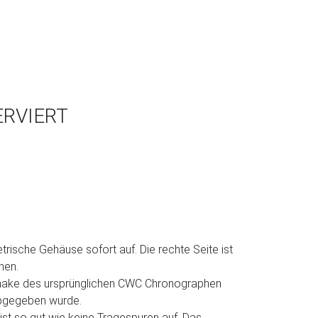
ERVIERT
sche Gehäuse sofort auf. Die rechte Seite ist
nen.
Remake des ursprünglichen CWC Chronographen
 abgegeben wurde.
ist so gut wie keine Tragespuren auf. Das