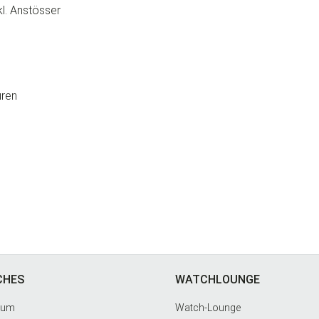
l. Anstösser
uren
CHES
WATCHLOUNGE
dium
Watch-Lounge