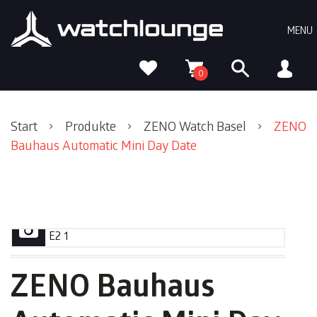
Skip
Skip
Skip
to
to
to
MENU
primary
content
footer
navigation
0
Start
Produkte
ZENO Watch Basel
ZENO
Bauhaus Automatic Mini Day Date
ZENO Bauhaus