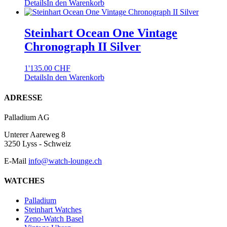
Details
In den Warenkorb
Steinhart Ocean One Vintage
Chronograph II Silver
1'135.00
CHF
Details
In den Warenkorb
Footer
ADRESSE
Palladium AG
Unterer Aareweg 8
3250 Lyss - Schweiz
E-Mail
info@watch-lounge.ch
WATCHES
Palladium
Steinhart Watches
Zeno-Watch Basel