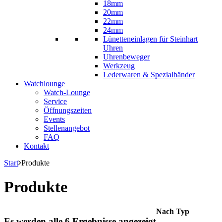
18mm
20mm
22mm
24mm
Lünetteneinlagen für Steinhart
Uhren
Uhrenbeweger
Werkzeug
Lederwaren & Spezialbänder
Watchlounge
Watch-Lounge
Service
Öffnungszeiten
Events
Stellenangebot
FAQ
Kontakt
Start
Produkte
Produkte
Nach Typ
Es werden alle 6 Ergebnisse angezeigt