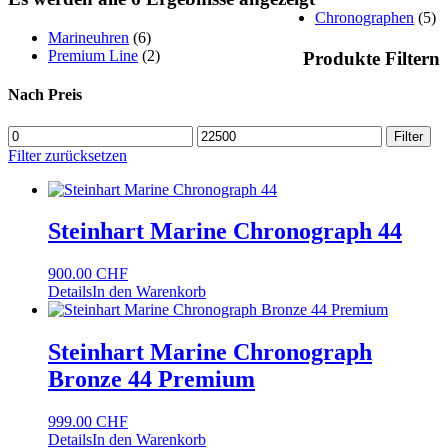
Chronographen
(5)
Marineuhren
(6)
Premium Line
(2)
Produkte Filtern
Nach Preis
Min.
Max.
Filter
Preis
Preis
Filter zurücksetzen
Steinhart Marine Chronograph 44
900.00
CHF
Details
In den Warenkorb
Steinhart Marine Chronograph
Bronze 44 Premium
999.00
CHF
Details
In den Warenkorb