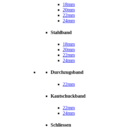
18mm
20mm
22mm
24mm
Stahlband
18mm
20mm
22mm
24mm
Durchzugsband
22mm
Kautschuckband
22mm
24mm
Schliessen